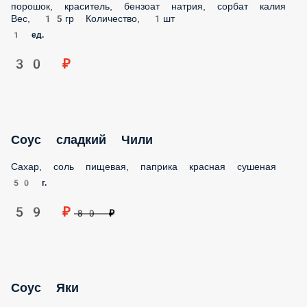
1 ед.
30 ₽
Соус сладкий Чили
Сахар, соль пищевая, паприка красная сушеная
50 г.
59 ₽
80 ₽
Соус Яки
Майонез, икра масаго, сыр моцарелла, чеснок сухой
50 г.