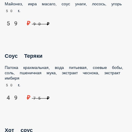
59 ₽
90 ₽
Соус Теряки
Патока крахмальная, вода питьевая, соевые бобы, соль,
пшеничная мука, экстракт чеснока, экстракт имбиря
50 г.
49 ₽
75 ₽
Хот соус
Майонез, сыр пармезан, сыр сливочный, соус унаги
50 г.