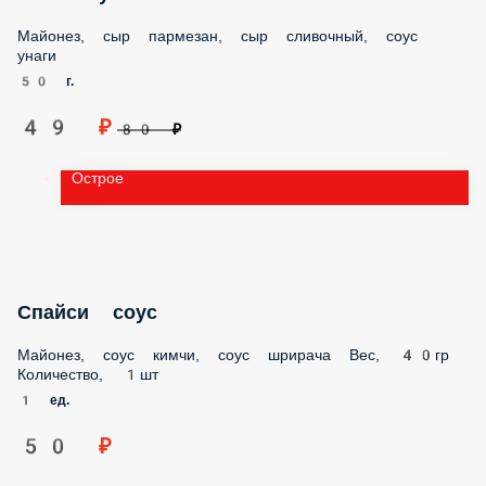
49 ₽
80 ₽
Острое
Спайси соус
Майонез, соус кимчи, соус шрирача Вес, 40гр Количество,
1шт
1 ед.
50 ₽
Соус Унаги