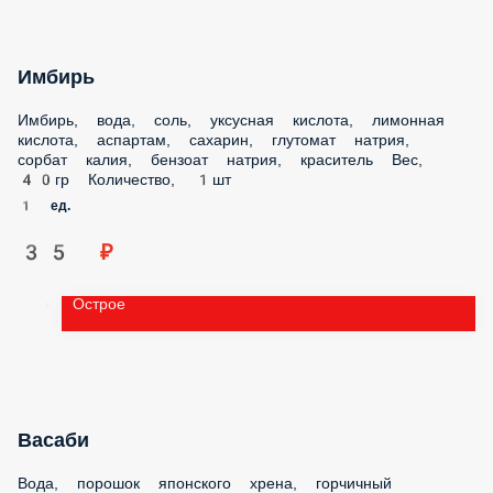
Имбирь
Имбирь, вода, соль, уксусная кислота, лимонная кислота,
аспартам, сахарин, глутомат натрия, сорбат калия, бензоат
натрия, краситель Вес, 40гр Количество, 1шт
1 ед.
35 ₽
Острое
Васаби
Вода, порошок японского хрена, горчичный порошок,
краситель, бензоат натрия, сорбат калия Вес, 15гр
Количество, 1шт