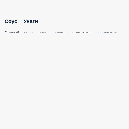
Соевый соус, вода, сахар, загуститель, усилитель вкуса
50 г.
49 ₽
75 ₽