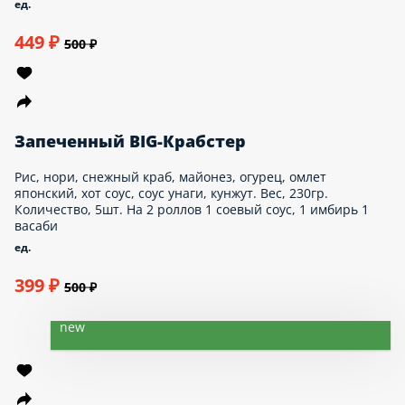
Запеченный BIG-Тунец
Рис, нори, тунец, огурец, омлет японский, соус
дабл, соус унаги, кунжут. Вес, 230гр.
Количество, 5шт. На 2 роллов 1 соевый соус,
1 имбирь 1 васаби
ед.
449 ₽
500 ₽
Запеченный BIG-Крабстер
Рис, нори, снежный краб, майонез, огурец, омлет
японский, хот соус, соус унаги, кунжут. Вес,