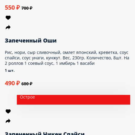
Рис, нори, икра масаго, сыр сливочный, креветка,
огурец, соус спайс, соус унаги. Вес, 230гр.
Количество, 8шт. На 2 роллов 1 соевый соус,
1 имбирь 1 васаби
1 шт.
509 ₽
650 ₽
Запеченный Микадо
Рис, нори, сыр сливочный, угорь, огурец, хот
соус, соус унаги, икра масаго, кунжут. Вес,
220гр. Количество, 8шт. На 2 роллов 1
соевый соус, 1 имбирь 1 васаби
1 шт.
550 ₽
700 ₽