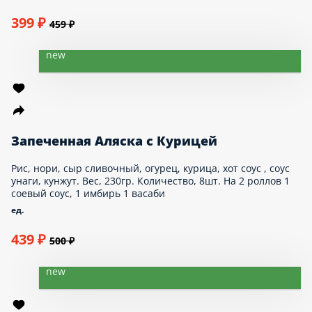
Рис, нори, сыр сливочный, курица копченная, соус
яки, соус унаги, икра масаго, кунжут. Вес,
230гр. Количество, 8шт. На 2 роллов 1
соевый соус, 1 имбирь 1 васаби
ед.
399 ₽
459 ₽
new
Запеченная Аляска с Курицей
Рис, нори, сыр сливочный, огурец, курица, хот
соус , соус унаги, кунжут. Вес, 230гр.
Количество, 8шт. На 2 роллов 1 соевый соус,
1 имбирь 1 васаби
ед.