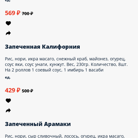
new
Запеченная Филадельфия
Рис, нори, сыр сливочный, огурец, лосось, соус
унаги, кунжут. Вес, 230гр. Количество, 8шт. На
2 роллов 1 соевый соус, 1 имбирь 1
васаби
ед.
569 ₽
700 ₽
Запеченная Калифорния
Рис, нори, икра масаго, снежный краб, майонез,