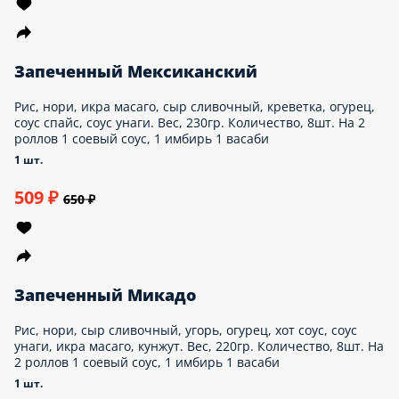
399 ₽
490 ₽
Запеченная Аляска с Креветкой
Рис, нори, сыр сливочный, омлет японский, соус
спайси, соус унаги, кунжут. Вес, 230гр.
Количество, 8шт. На 2 роллов 1 соевый соус,
1 имбирь 1 васаби
ед.
499 ₽
600 ₽
Запеченный Мексиканский