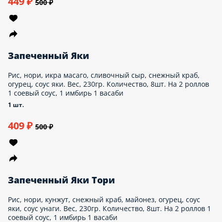
Запеченный Хоку
Рис, нори, снежный краб, майонез, огурец, мидии,
соус спайси, соус унаги, кунжут, икра масаго.
Вес, 220гр. Количество, 8шт. На 2 роллов
1 соевый соус, 1 имбирь 1 васаби
1 шт.
470 ₽
550 ₽
Запеченный Чикен Чиз
Рис, нори, сливочный сыр, омлет японский, грудка
куриная, огурец, соус фирменный, соус яки, соус
терияки. Вес, 230гр. Количество, 8шт. На 2
роллов 1 соевый соус, 1 имбирь 1 васаби