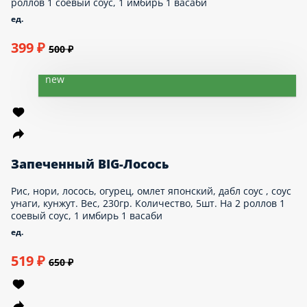
Запеченный BIG-Курица
Рис, нори, грудка куриная, огурец, омлет
японский, хот соус, соус унаги, кунжут. Вес,
230гр. Количество, 5шт. На 2 роллов 1
соевый соус, 1 имбирь 1 васаби
ед.
399 ₽
500 ₽
new
Запеченный BIG-Лосось
Рис, нори, лосось, огурец, омлет японский, дабл