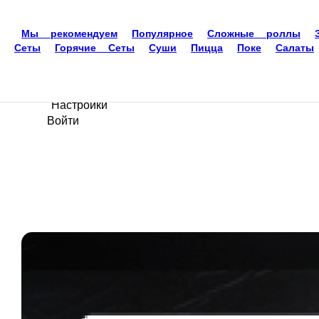
Доставка еды
Воронеж
89304028787
Ваш язык
ru
Настройки
Войти
Главная
Акции
Отзывы
О нас