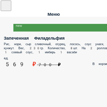
Меню
new
Запеченная Филадельфия
Рис, нори, сыр сливочный, огурец, лосось, соус унаги,
кунжут. Вес, 230гр. Количество, 8шт. На 2 ролло
1 соевый соус, 1 имбирь 1 васаби
ед.
569 ₽
В корзи
700 ₽