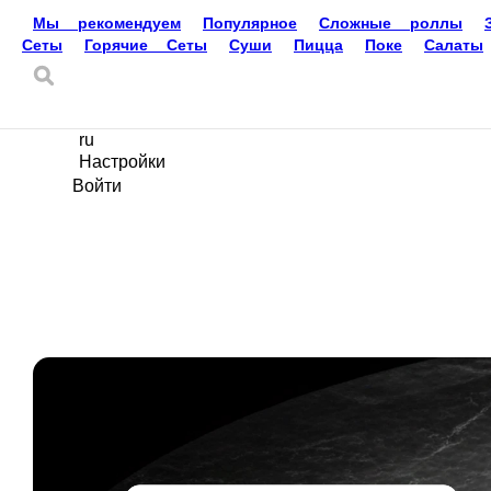
Доставка еды
Воронеж
89304028787
Ваш язык
ru
Настройки
Войти
Главная
Акции
Отзывы
О нас